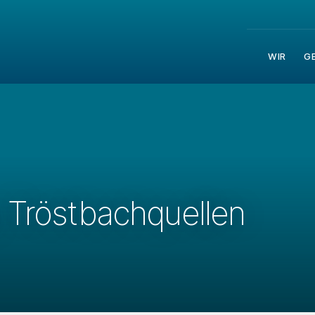
WIR
G
Tröstbachquellen