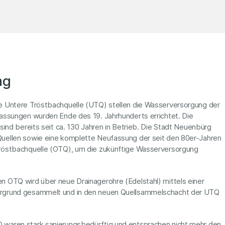
ng
e Untere Tröstbachquelle (UTQ) stellen die Wasserversorgung der
fassungen wurden Ende des 19. Jahrhunderts errichtet. Die
sind bereits seit ca. 130 Jahren in Betrieb. Die Stadt Neuenbürg
uellen sowie eine komplette Neufassung der seit den 80er-Jahren
Tröstbachquelle (OTQ), um die zukünftige Wasserversorgung
n OTQ wird über neue Drainagerohre (Edelstahl) mittels einer
ergrund gesammelt und in den neuen Quellsammelschacht der UTQ
 waren stark sanierungsbedürftig und entsprachen nicht mehr den